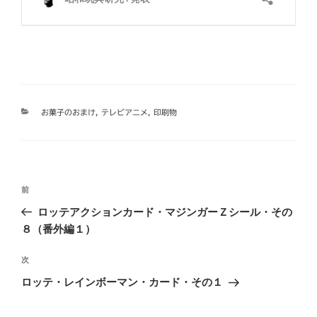
カ
お菓子のおまけ
,
テレビアニメ
,
印刷物
テ
ゴ
リ
ー
投
過
前
稿
去
ロッテアクションカード・マジンガーＺシール・その
ナ
の
８（番外編１）
ビ
投
稿
ゲ
次
次
の
ー
ロッテ・レインボーマン・カード・その１
投
シ
稿