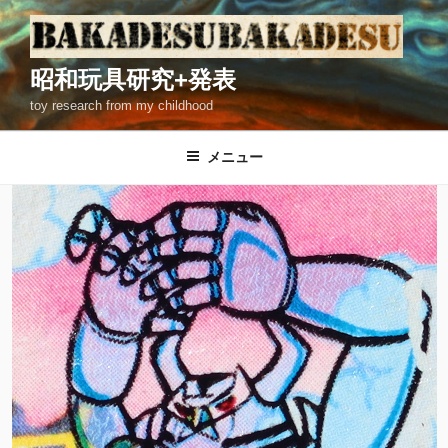
コ
ン
テ
昭和玩具研究+発表
ン
toy research from my childhood
ツ
へ
ス
メニュー
キ
ッ
プ