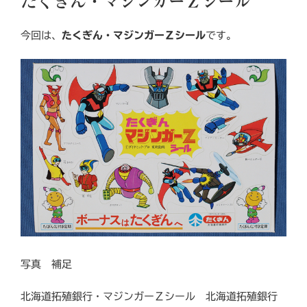
たくぎん・マジンガーＺシール
日:
今回は、
たくぎん・マジンガーＺシール
です。
写真 補足
北海道拓殖銀行・マジンガーＺシール 北海道拓殖銀行