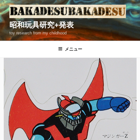
コ
ン
テ
昭和玩具研究+発表
ン
toy research from my childhood
ツ
へ
ス
メニュー
キ
ッ
プ