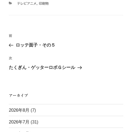
カ
テレビアニメ
,
印刷物
テ
ゴ
リ
ー
投
過
前
稿
去
ロッテ面子・その５
ナ
の
ビ
投
次
次
稿
ゲ
の
たくぎん・ゲッターロボＧシール
投
ー
稿
シ
ョ
アーカイブ
ン
2026年8月
(7)
2026年7月
(31)