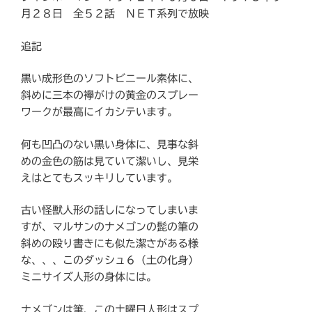
月２８日 全５２話 ＮＥＴ系列で放映
追記
黒い成形色のソフトビニール素体に、
斜めに三本の襷がけの黄金のスプレー
ワークが最高にイカシテいます。
何も凹凸のない黒い身体に、見事な斜
めの金色の筋は見ていて潔いし、見栄
えはとてもスッキリしています。
古い怪獣人形の話しになってしまいま
すが、マルサンのナメゴンの髭の筆の
斜めの殴り書きにも似た潔さがある様
な、、、このダッシュ６（土の化身）
ミニサイズ人形の身体には。
ナメゴンは筆、この土曜日人形はスプ