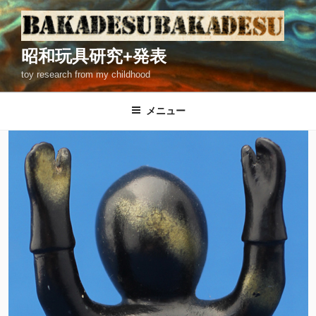
コ
ン
テ
昭和玩具研究+発表
ン
toy research from my childhood
ツ
へ
ス
メニュー
キ
ッ
プ