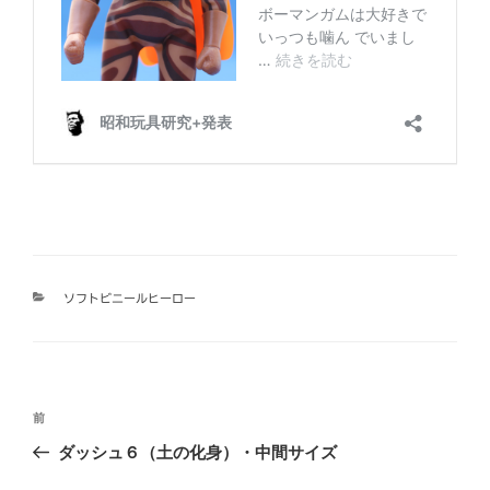
カ
ソフトビニールヒーロー
テ
ゴ
リ
ー
投
過
前
稿
去
ダッシュ６（土の化身）・中間サイズ
ナ
の