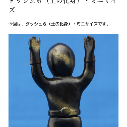
ダッシュ６（土の化身）・ミニサイ
日:
ズ
今回は、
ダッシュ６（土の化身）・ミニサイズ
です。