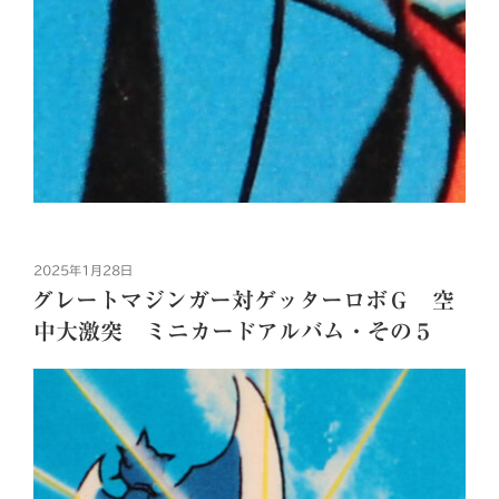
投
2025年1月28日
稿
グレートマジンガー対ゲッターロボＧ 空
日:
中大激突 ミニカードアルバム・その５