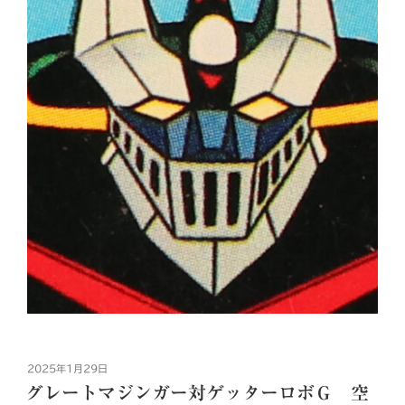
投
2025年1月29日
稿
グレートマジンガー対ゲッターロボＧ 空
日: