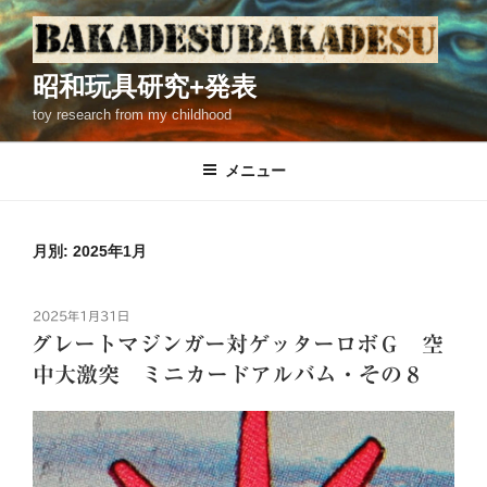
コ
ン
テ
昭和玩具研究+発表
ン
toy research from my childhood
ツ
へ
ス
メニュー
キ
ッ
プ
月別: 2025年1月
投
2025年1月31日
稿
グレートマジンガー対ゲッターロボＧ 空
日:
中大激突 ミニカードアルバム・その８