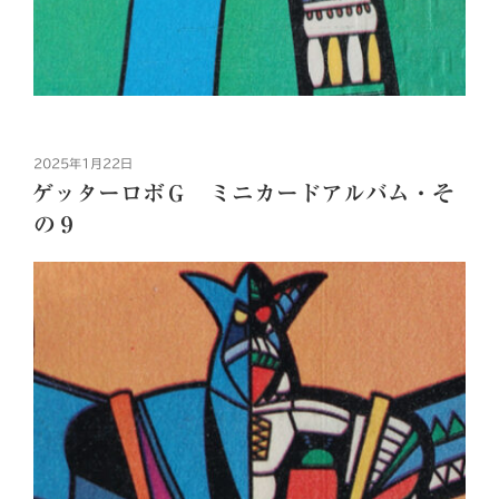
投
2025年1月22日
稿
ゲッターロボＧ ミニカードアルバム・そ
日:
の９