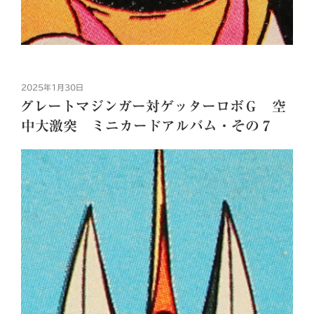
投
2025年1月30日
稿
グレートマジンガー対ゲッターロボＧ 空
日:
中大激突 ミニカードアルバム・その７