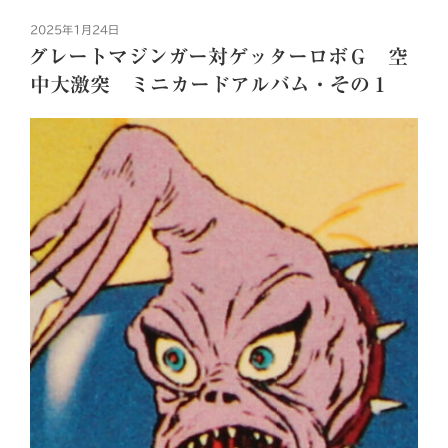
投
2025年1月24日
稿
グレートマジンガー対ゲッターロボＧ 空
日:
中大激突 ミニカードアルバム・その１