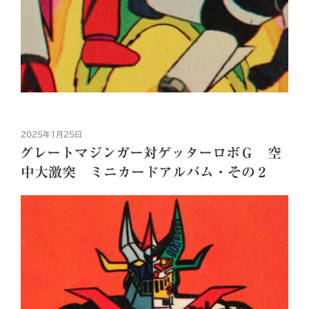
投
2025年1月25日
稿
グレートマジンガー対ゲッターロボＧ 空
日:
中大激突 ミニカードアルバム・その２