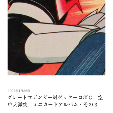
投
2025年1月26日
稿
グレートマジンガー対ゲッターロボＧ 空
日:
中大激突 ミニカードアルバム・その３