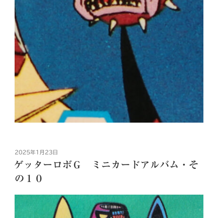
投
2025年1月23日
稿
ゲッターロボＧ ミニカードアルバム・そ
日:
の１０