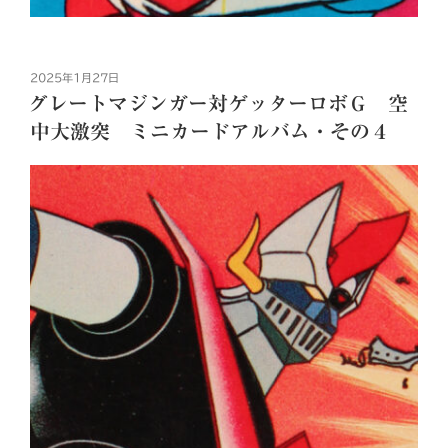
投
2025年1月27日
稿
グレートマジンガー対ゲッターロボＧ 空
日:
中大激突 ミニカードアルバム・その４