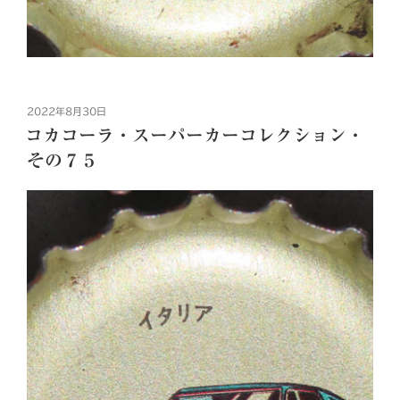
投
2022年8月30日
稿
コカコーラ・スーパーカーコレクション・
日:
その７５