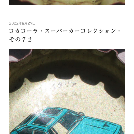
投
2022年8月27日
稿
コカコーラ・スーパーカーコレクション・
日:
その７２