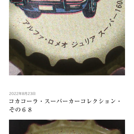
投
2022年8月23日
稿
コカコーラ・スーパーカーコレクション・
日:
その６８