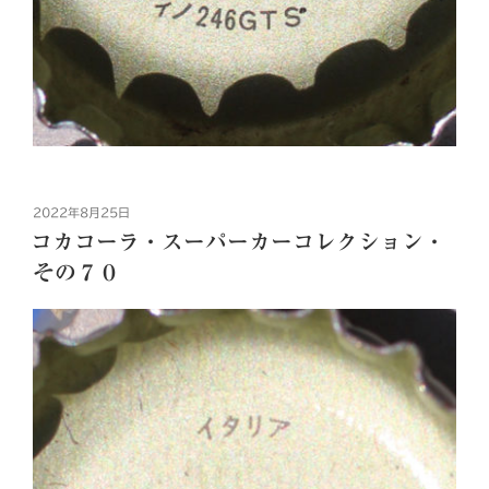
投
2022年8月25日
稿
コカコーラ・スーパーカーコレクション・
日:
その７０