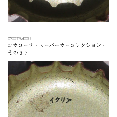
投
2022年8月22日
稿
コカコーラ・スーパーカーコレクション・
日:
その６７