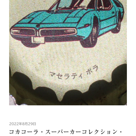
投
2022年8月29日
稿
コカコーラ・スーパーカーコレクション・
日: