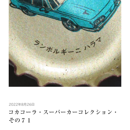
投
2022年8月26日
稿
コカコーラ・スーパーカーコレクション・
日:
その７１