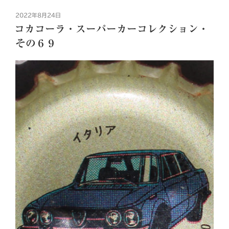
投
2022年8月24日
稿
コカコーラ・スーパーカーコレクション・
日:
その６９