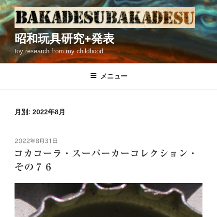
コ
ン
テ
昭和玩具研究+発表
ン
toy research from my childhood
ツ
へ
ス
メニュー
キ
ッ
プ
月別: 2022年8月
投
2022年8月31日
稿
コカコーラ・スーパーカーコレクション・
日:
その７６