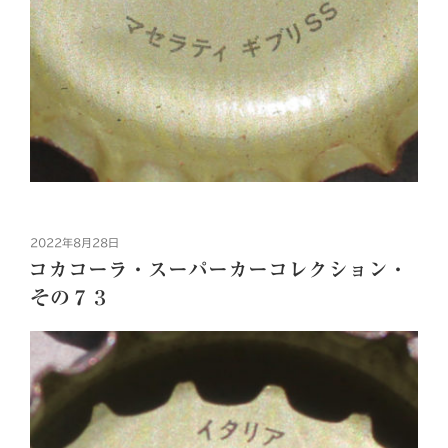
投
2022年8月28日
稿
コカコーラ・スーパーカーコレクション・
日:
その７３