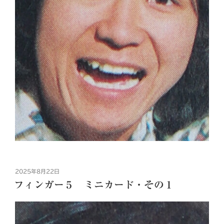
投
2025年8月22日
稿
フィンガー５ ミニカード・その１
日: