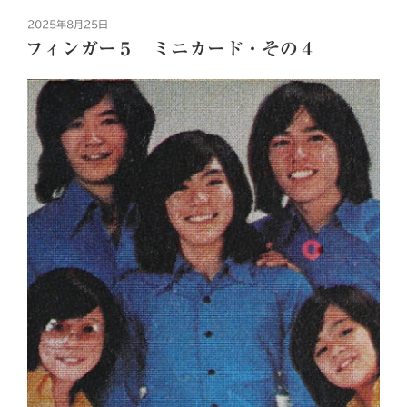
投
2025年8月25日
稿
フィンガー５ ミニカード・その４
日: