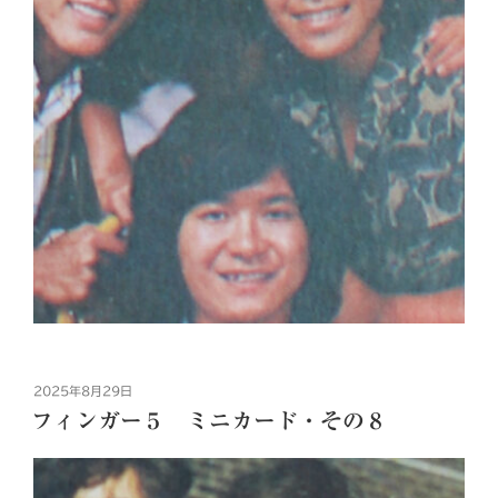
投
2025年8月29日
稿
フィンガー５ ミニカード・その８
日: