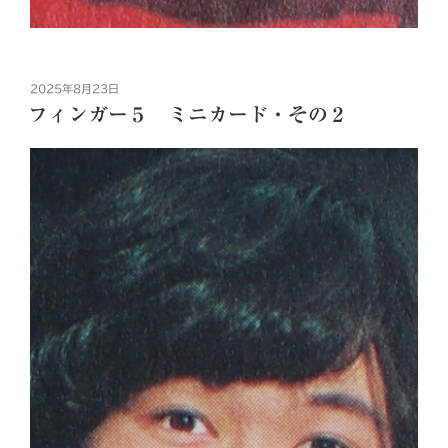
投
2025年8月23日
稿
フィンガー５ ミニカード・その２
日: