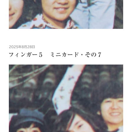
投
2025年8月28日
稿
フィンガー５ ミニカード・その７
日: