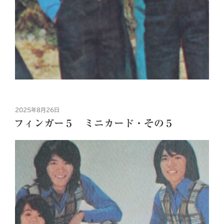
投
2025年8月26日
稿
フィンガー５ ミニカード・その５
日: