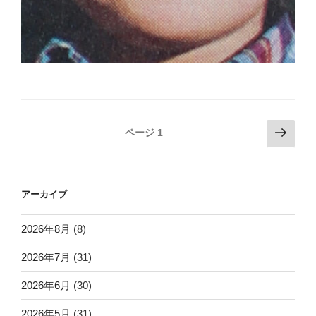
投
次
ページ
1
の
稿
ペ
ナ
ー
ビ
アーカイブ
ジ
ゲ
ー
2026年8月
(8)
シ
2026年7月
(31)
ョ
2026年6月
(30)
ン
2026年5月
(31)