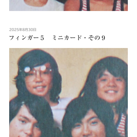
投
2025年8月30日
稿
フィンガー５ ミニカード・その９
日: