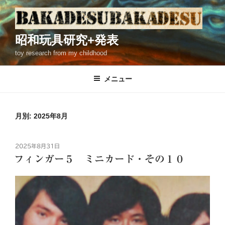
コ
ン
テ
昭和玩具研究+発表
ン
toy research from my childhood
ツ
へ
ス
メニュー
キ
ッ
プ
月別: 2025年8月
投
2025年8月31日
稿
フィンガー５ ミニカード・その１０
日: