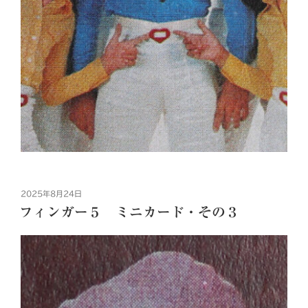
投
2025年8月24日
稿
フィンガー５ ミニカード・その３
日: