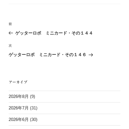
ゴ
リ
ー
投
過
前
稿
去
ゲッターロボ ミニカード・その１４４
ナ
の
ビ
投
次
次
稿
ゲ
の
ゲッターロボ ミニカード・その１４６
投
ー
稿
シ
ョ
アーカイブ
ン
2026年8月
(9)
2026年7月
(31)
2026年6月
(30)