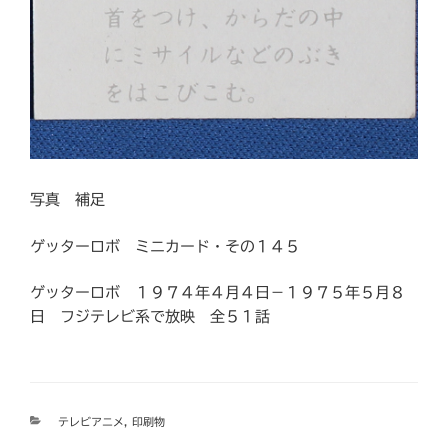
写真 補足
ゲッターロボ ミニカード・その１４５
ゲッターロボ １９７４年４月４日−１９７５年５月８
日 フジテレビ系で放映 全５１話
カ
テレビアニメ
,
印刷物
テ