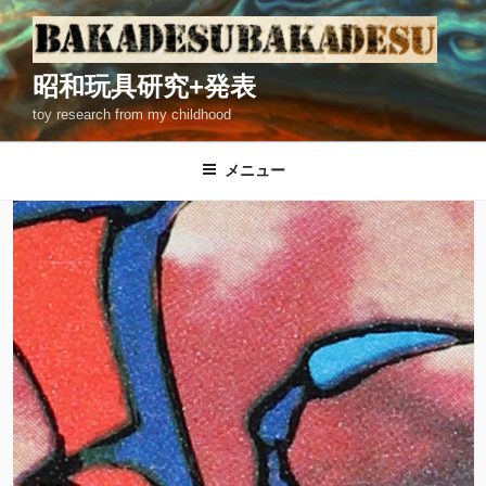
コ
ン
テ
昭和玩具研究+発表
ン
toy research from my childhood
ツ
へ
ス
メニュー
キ
ッ
プ