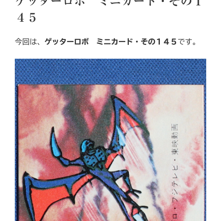
ゲッターロボ ミニカード・その１
日:
４５
今回は、
ゲッターロボ ミニカード・その１４５
です。