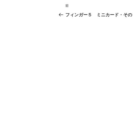
投
前
過
稿
去
フィンガー５ ミニカード・その
の
ナ
投
ビ
稿
ゲ
ー
シ
ョ
ン