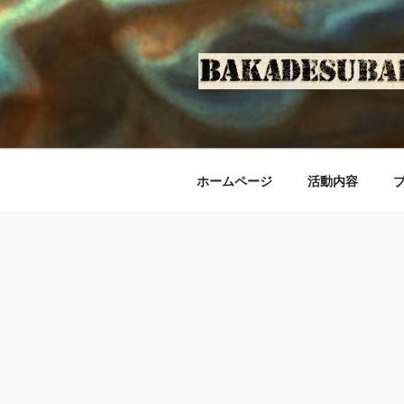
コ
ン
テ
ン
ツ
へ
ス
キ
ホームページ
活動内容
ッ
プ