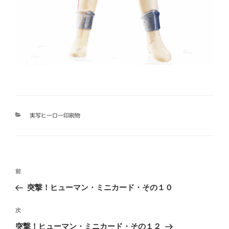
カ
実写ヒーロー印刷物
テ
ゴ
リ
ー
投
過
前
稿
去
突撃！ヒューマン・ミニカード・その１０
ナ
の
ビ
投
次
次
稿
ゲ
の
突撃！ヒューマン・ミニカード・その１２