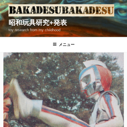
コ
ン
テ
昭和玩具研究+発表
ン
toy research from my childhood
ツ
へ
ス
メニュー
キ
ッ
プ