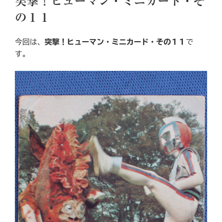
突撃！ヒューマン・ミニカード・そ
日:
の１１
今回は、
突撃！ヒューマン・ミニカード・その１１
で
す。