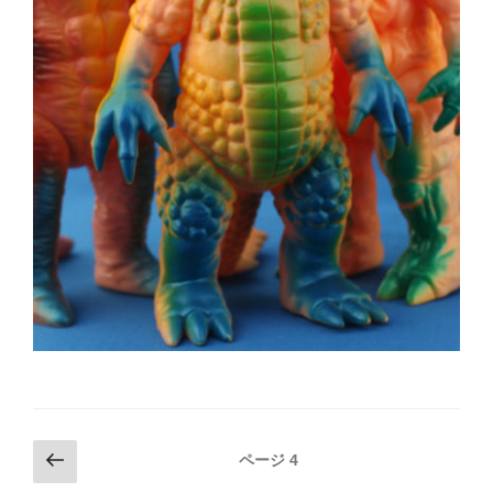
投
前
ページ
4
の
稿