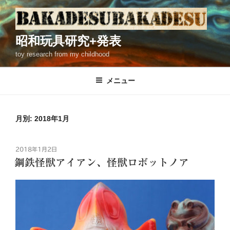
コ
ン
テ
昭和玩具研究+発表
ン
toy research from my childhood
ツ
へ
ス
メニュー
キ
ッ
プ
月別: 2018年1月
投
2018年1月2日
稿
鋼鉄怪獣アイアン、怪獣ロボットノア
日: