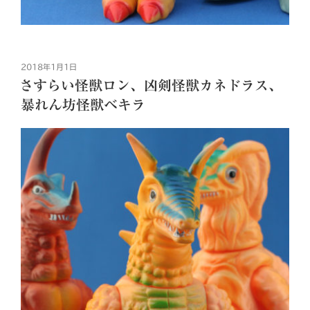
投
2018年1月1日
稿
さすらい怪獣ロン、凶剣怪獣カネドラス、
日:
暴れん坊怪獣ベキラ