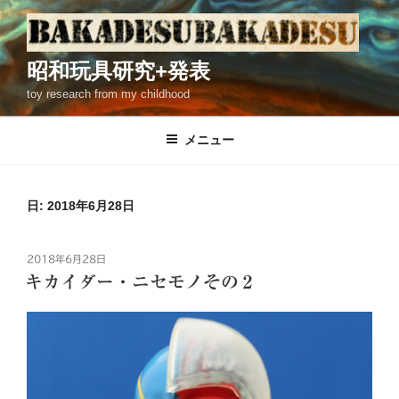
コ
ン
テ
昭和玩具研究+発表
ン
toy research from my childhood
ツ
へ
ス
メニュー
キ
ッ
プ
日: 2018年6月28日
投
2018年6月28日
稿
キカイダー・ニセモノその２
日: