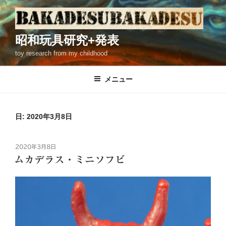
コ
ン
テ
昭和玩具研究+発表
ン
toy research from my childhood
ツ
へ
ス
メニュー
キ
ッ
プ
日: 2020年3月8日
投
2020年3月8日
稿
ムカデラス・ミニソフビ
日: