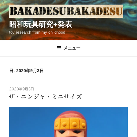
コ
ン
テ
昭和玩具研究+発表
ン
toy research from my childhood
ツ
へ
ス
メニュー
キ
ッ
プ
日: 2020年9月3日
投
2020年9月3日
稿
ザ・ニンジャ・ミニサイズ
日: