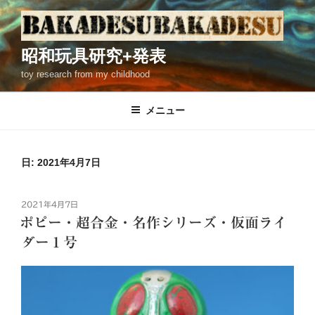
コ
ン
テ
昭和玩具研究+発表
ン
toy research from my childhood
ツ
へ
ス
メニュー
キ
ッ
プ
日: 2021年4月7日
投
2021年4月7日
稿
ポピー・超合金・名作シリーズ・仮面ライ
日:
ダー１号