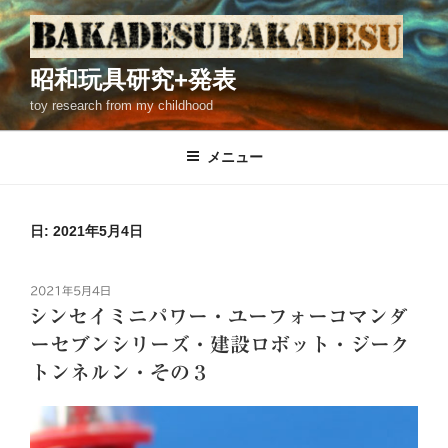
コ
ン
テ
昭和玩具研究+発表
ン
toy research from my childhood
ツ
へ
ス
メニュー
キ
ッ
プ
日: 2021年5月4日
投
2021年5月4日
稿
シンセイミニパワー・ユーフォーコマンダ
日:
ーセブンシリーズ・建設ロボット・ジーク
トンネルン・その３