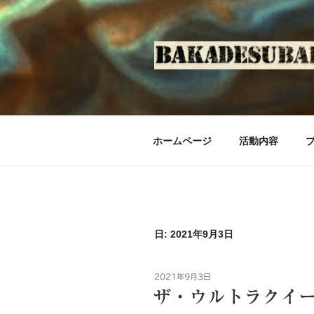
コ
ン
テ
ン
ツ
へ
ス
キ
ホームページ
活動内容
ッ
プ
日: 2021年9月3日
投
2021年9月3日
稿
ザ・ウルトラクイ
日: