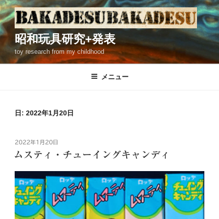
コ
ン
テ
昭和玩具研究+発表
ン
toy research from my childhood
ツ
へ
ス
メニュー
キ
ッ
プ
日: 2022年1月20日
投
2022年1月20日
稿
ムスティ・チューイングキャンディ
日: