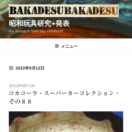
コ
ン
テ
昭和玩具研究+発表
ン
toy research from my childhood
ツ
へ
ス
メニュー
キ
ッ
プ
日: 2022年9月12日
投
2022年9月12日
稿
コカコーラ・スーパーカーコレクション・
日:
その８８