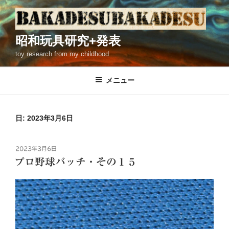
コ
ン
テ
昭和玩具研究+発表
ン
toy research from my childhood
ツ
へ
ス
メニュー
キ
ッ
プ
日: 2023年3月6日
投
2023年3月6日
稿
プロ野球バッチ・その１５
日: