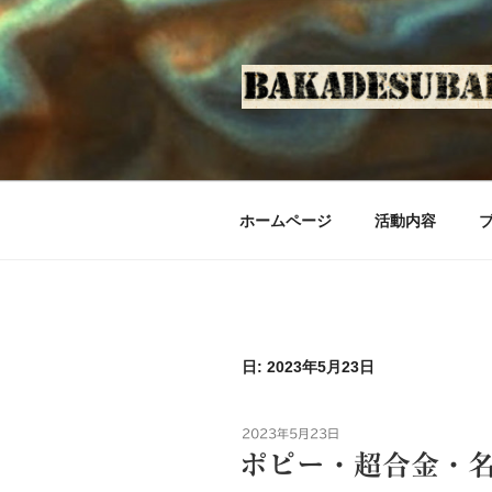
コ
ン
テ
ン
ツ
へ
ス
キ
ホームページ
活動内容
ッ
プ
日: 2023年5月23日
投
2023年5月23日
稿
ポピー・超合金・
日: