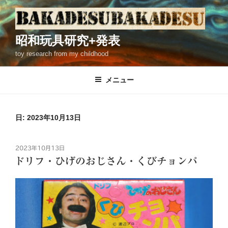
コ
ン
テ
昭和玩具研究+発表
ン
toy research from my childhood
ツ
へ
ス
メニュー
キ
ッ
プ
日: 2023年10月13日
投
2023年10月13日
稿
ドリフ・ひげのおじさん・くびチョンパ
日: