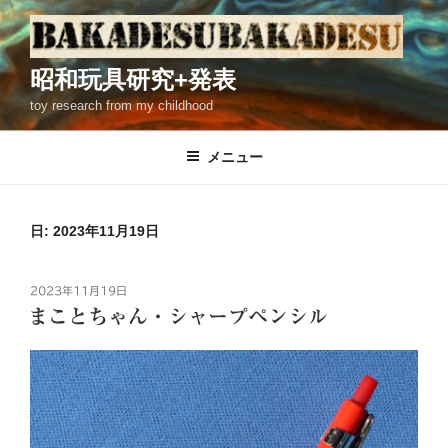
コ
ン
テ
昭和玩具研究+発表
ン
toy research from my childhood
ツ
へ
ス
メニュー
キ
ッ
プ
日: 2023年11月19日
投
2023年11月19日
稿
まことちゃん・シャープペンシル
日: