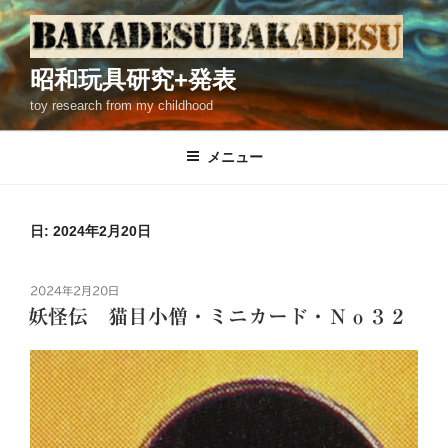
コ
ン
テ
昭和玩具研究+発表
ン
toy research from my childhood
ツ
へ
ス
メニュー
キ
ッ
プ
日: 2024年2月20日
投
2024年2月20日
稿
妖怪伝 猫目小僧・ミニカード・Ｎｏ３２
日: