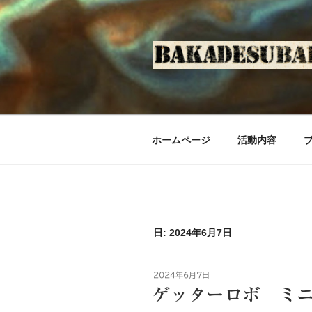
コ
ン
テ
ン
ツ
へ
ス
キ
ホームページ
活動内容
ッ
プ
日: 2024年6月7日
投
2024年6月7日
稿
ゲッターロボ ミ
日: