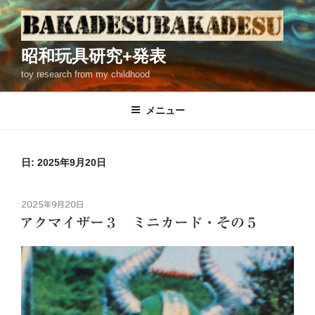
コ
ン
テ
昭和玩具研究+発表
ン
toy research from my childhood
ツ
へ
ス
メニュー
キ
ッ
プ
日: 2025年9月20日
投
2025年9月20日
稿
アクマイザー３ ミニカード・その５
日: