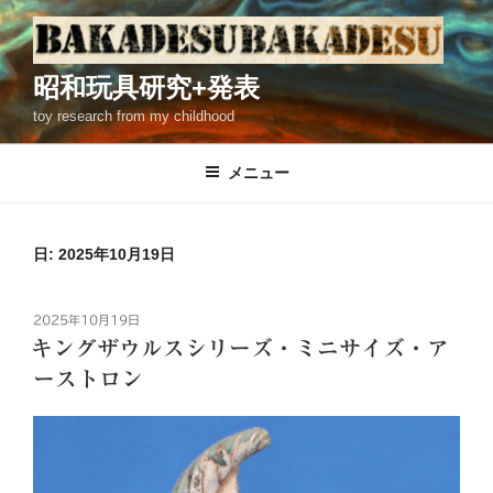
コ
ン
テ
昭和玩具研究+発表
ン
toy research from my childhood
ツ
へ
ス
メニュー
キ
ッ
プ
日: 2025年10月19日
投
2025年10月19日
稿
キングザウルスシリーズ・ミニサイズ・ア
日:
ーストロン