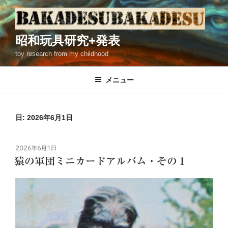
コ
ン
テ
昭和玩具研究+発表
ン
toy research from my childhood
ツ
へ
ス
メニュー
キ
ッ
プ
日: 2026年6月1日
投
2026年6月1日
稿
猿の軍団ミニカードアルバム・その１
日: