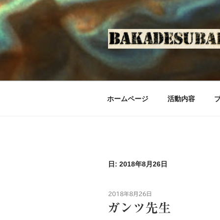
コ
ン
テ
ン
ツ
へ
ス
キ
ホームページ
活動内容
ッ
プ
日: 2018年8月26日
投
2018年8月26日
稿
ガンツ先生
日: