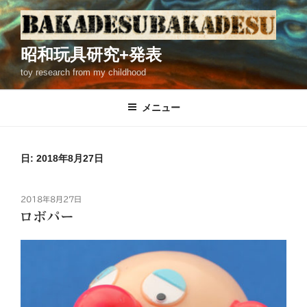
コ
ン
テ
昭和玩具研究+発表
ン
toy research from my childhood
ツ
へ
ス
メニュー
キ
ッ
プ
日: 2018年8月27日
投
2018年8月27日
稿
ロボパー
日: