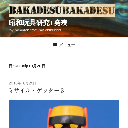
コ
ン
テ
昭和玩具研究+発表
ン
toy research from my childhood
ツ
へ
ス
メニュー
キ
ッ
プ
日: 2018年10月26日
投
2018年10月26日
稿
ミサイル・ゲッター３
日: