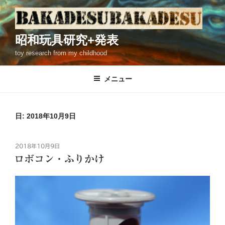
コ
ン
テ
昭和玩具研究+発表
ン
toy research from my childhood
ツ
へ
ス
メニュー
キ
ッ
プ
日: 2018年10月9日
投
2018年10月9日
稿
ロボコン・ふりかけ
日: