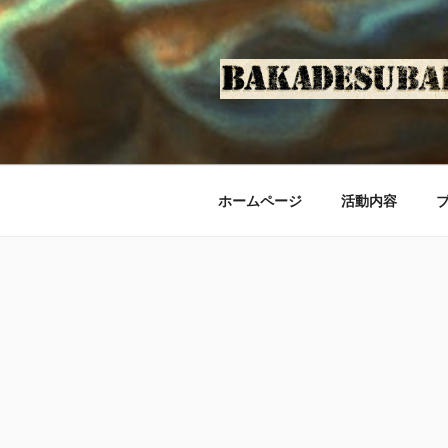
コ
ン
テ
ン
ツ
へ
ス
キ
ホームページ
活動内容
ッ
プ