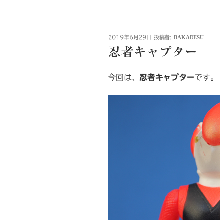
投
2019年6月29日
投稿者:
BAKADESU
稿
忍者キャプター
日:
今回は、
忍者キャプター
です。