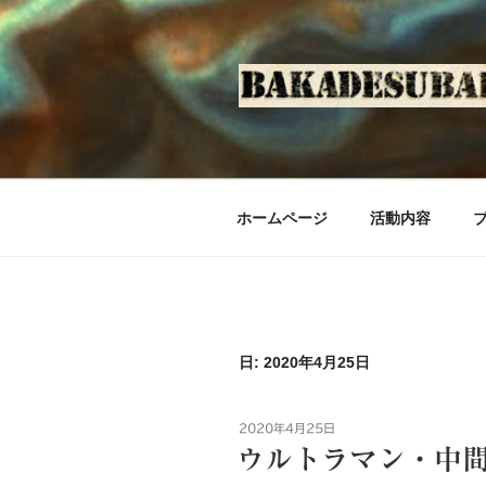
コ
ン
テ
ン
ツ
へ
ス
キ
ホームページ
活動内容
ッ
プ
日: 2020年4月25日
投
2020年4月25日
稿
ウルトラマン・中
日: