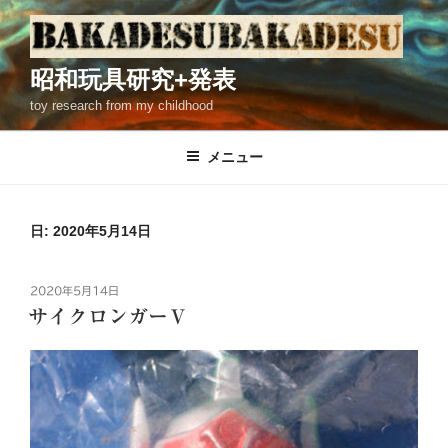
コ
ン
テ
昭和玩具研究+発表
ン
toy research from my childhood
ツ
へ
ス
メニュー
キ
ッ
プ
日: 2020年5月14日
投
2020年5月14日
稿
サイクロンガーＶ
日: