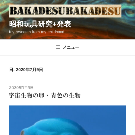
コ
ン
テ
昭和玩具研究+発表
ン
toy research from my childhood
ツ
へ
ス
メニュー
キ
ッ
プ
日: 2020年7月9日
投
2020年7月9日
稿
宇宙生物の卵・青色の生物
日: