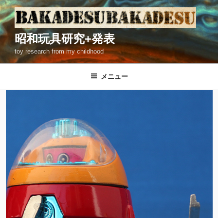
コ
ン
テ
昭和玩具研究+発表
ン
toy research from my childhood
ツ
へ
ス
メニュー
キ
ッ
プ