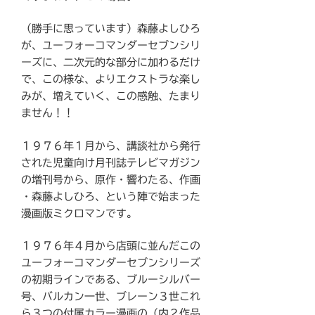
（勝手に思っています）森藤よしひろ
が、ユーフォーコマンダーセブンシリ
ーズに、二次元的な部分に加わるだけ
で、この様な、よりエクストラな楽し
みが、増えていく、この感触、たまり
ません！！
１９７６年１月から、講談社から発行
された児童向け月刊誌テレビマガジン
の増刊号から、原作・響わたる、作画
・森藤よしひろ、という陣で始まった
漫画版ミクロマンです。
１９７６年４月から店頭に並んだこの
ユーフォーコマンダーセブンシリーズ
の初期ラインである、ブルーシルバー
号、バルカン一世、ブレーン３世これ
ら３つの付属カラー漫画の（内２作品