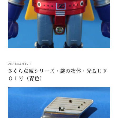
投
2021年4月17日
稿
さくら点滅シリーズ・謎の物体・光るＵＦ
日:
Ｏ１号（青色）