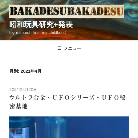
コ
ン
テ
昭和玩具研究+発表
ン
toy research from my childhood
ツ
へ
ス
メニュー
キ
ッ
プ
月別: 2021年4月
投
2021年4月20日
稿
ウルトラ合金・ＵＦＯシリーズ・ＵＦＯ秘
日:
密基地