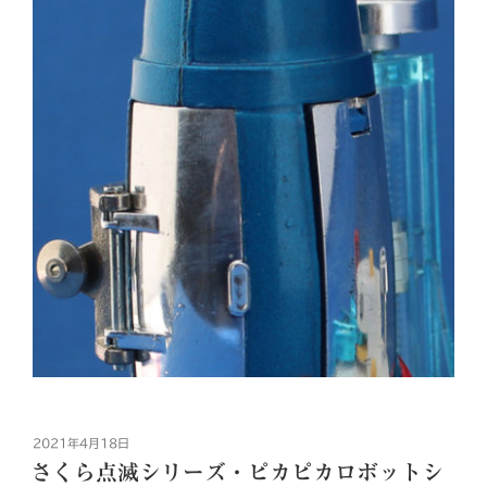
投
2021年4月18日
稿
さくら点滅シリーズ・ピカピカロボットシ
日: