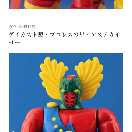
投
2021年4月11日
稿
ダイカスト製・プロレスの星・アステカイ
日:
ザー