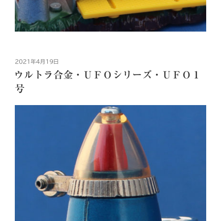
投
2021年4月19日
稿
ウルトラ合金・ＵＦＯシリーズ・ＵＦＯ１
日:
号