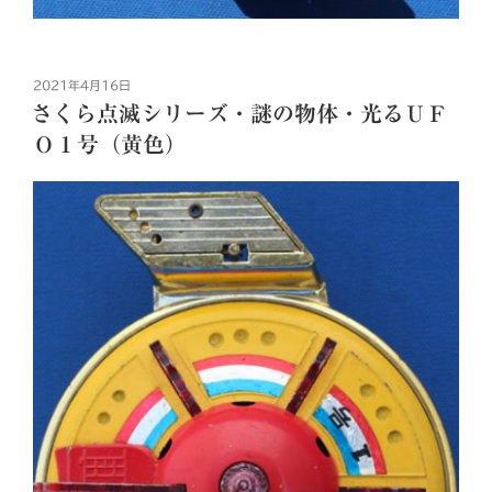
投
2021年4月16日
稿
さくら点滅シリーズ・謎の物体・光るＵＦ
日:
Ｏ１号（黄色）