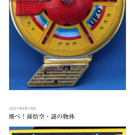
投
2021年4月15日
稿
飛べ！孫悟空・謎の物体
日: