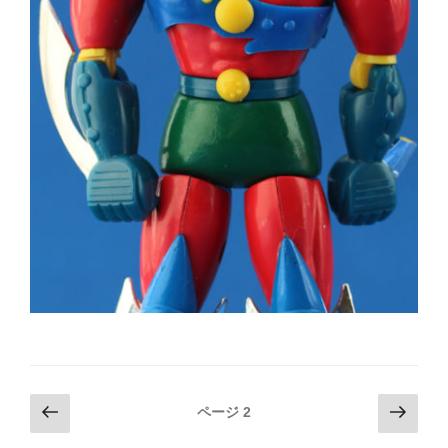
投
前
次
ページ
2
の
の
稿