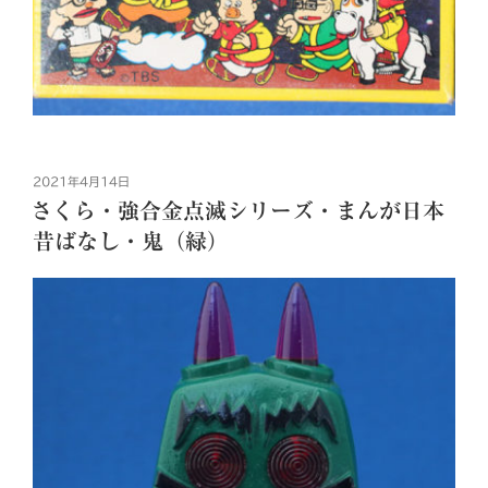
投
2021年4月14日
稿
さくら・強合金点滅シリーズ・まんが日本
日:
昔ばなし・鬼（緑）