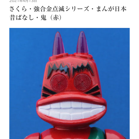
投
2021年4月13日
稿
さくら・強合金点滅シリーズ・まんが日本
日:
昔ばなし・鬼（赤）