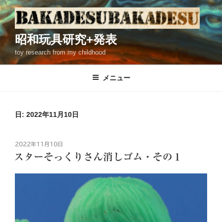
コ
ン
テ
昭和玩具研究+発表
ン
toy research from my childhood
ツ
へ
ス
メニュー
キ
ッ
プ
日: 2022年11月10日
投
2022年11月10日
稿
スターそっくりさん消しゴム・その１
日: