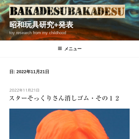
コ
ン
テ
昭和玩具研究+発表
ン
toy research from my childhood
ツ
へ
ス
メニュー
キ
ッ
プ
日: 2022年11月21日
投
2022年11月21日
稿
スターそっくりさん消しゴム・その１２
日: