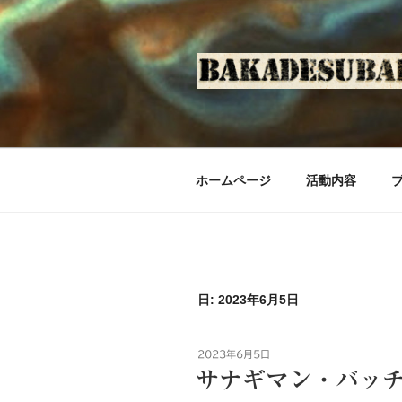
コ
ン
テ
ン
ツ
へ
ス
キ
ホームページ
活動内容
ッ
プ
日: 2023年6月5日
投
2023年6月5日
稿
サナギマン・バッ
日: