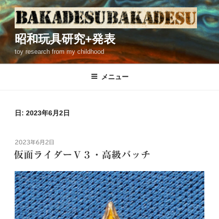
コ
ン
テ
昭和玩具研究+発表
ン
toy research from my childhood
ツ
へ
ス
メニュー
キ
ッ
プ
日: 2023年6月2日
投
2023年6月2日
稿
仮面ライダーＶ３・高級バッチ
日: