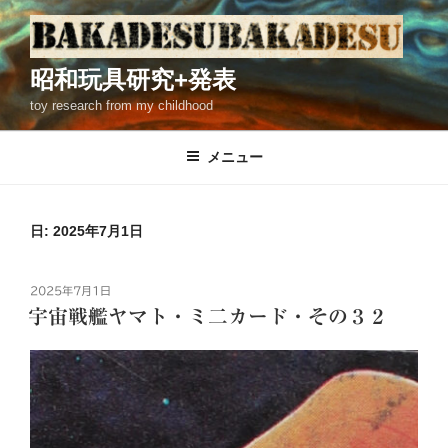
コ
ン
テ
昭和玩具研究+発表
ン
toy research from my childhood
ツ
へ
ス
メニュー
キ
ッ
プ
日: 2025年7月1日
投
2025年7月1日
稿
宇宙戦艦ヤマト・ミ二カード・その３２
日: