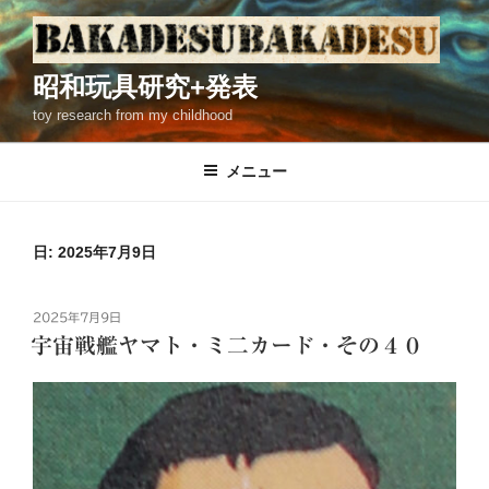
コ
ン
テ
昭和玩具研究+発表
ン
toy research from my childhood
ツ
へ
ス
メニュー
キ
ッ
プ
日: 2025年7月9日
投
2025年7月9日
稿
宇宙戦艦ヤマト・ミ二カード・その４０
日: