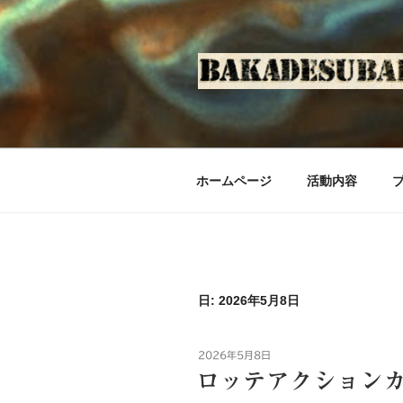
コ
ン
テ
ン
ツ
へ
ス
キ
ホームページ
活動内容
ッ
プ
日: 2026年5月8日
投
2026年5月8日
稿
ロッテアクション
日: