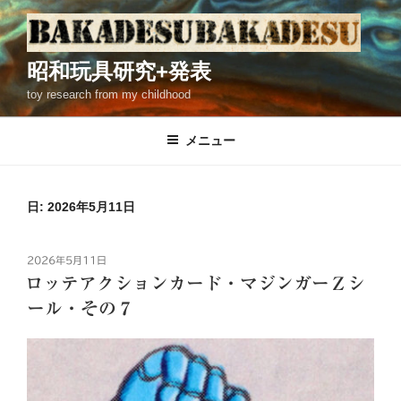
コ
ン
テ
昭和玩具研究+発表
ン
toy research from my childhood
ツ
へ
ス
メニュー
キ
ッ
プ
日: 2026年5月11日
投
2026年5月11日
稿
ロッテアクションカード・マジンガーＺシ
日:
ール・その７