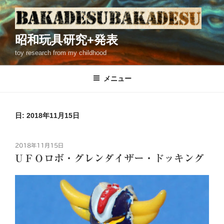
コ
ン
テ
昭和玩具研究+発表
ン
toy research from my childhood
ツ
へ
ス
メニュー
キ
ッ
プ
日: 2018年11月15日
投
2018年11月15日
稿
ＵＦＯロボ・グレンダイザー・ドッキング
日: