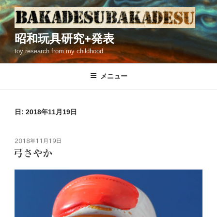
コ
ン
テ
昭和玩具研究+発表
ン
toy research from my childhood
ツ
へ
ス
メニュー
キ
ッ
プ
日: 2018年11月19日
投
2018年11月19日
稿
弓さやか
日: