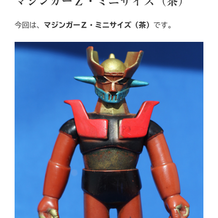
マジンガーＺ・ミニサイズ（茶）
日:
今回は、
マジンガーＺ・ミニサイズ
（茶）
です。