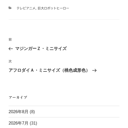
カ
テレビアニメ
,
巨大ロボットヒーロー
テ
ゴ
リ
ー
投
過
前
稿
去
マジンガーＺ・ミニサイズ
ナ
の
ビ
投
次
次
稿
ゲ
の
アフロダイＡ・ミニサイズ（桃色成形色）
投
ー
稿
シ
ョ
アーカイブ
ン
2026年8月
(8)
2026年7月
(31)