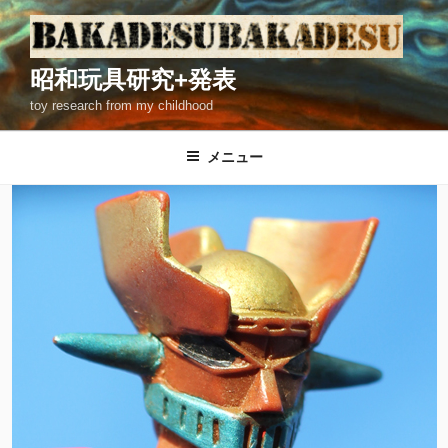
コ
ン
テ
昭和玩具研究+発表
ン
toy research from my childhood
ツ
へ
ス
メニュー
キ
ッ
プ