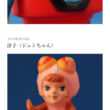
投
2019年3月18日
稿
淳子（ジュンちゃん）
日: