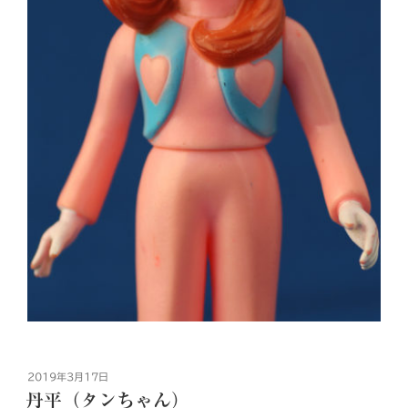
投
2019年3月17日
稿
丹平（タンちゃん）