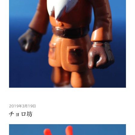
投
2019年3月19日
稿
チョロ坊
日: