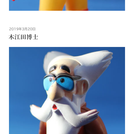
投
2019年3月20日
稿
木江田博士
日: