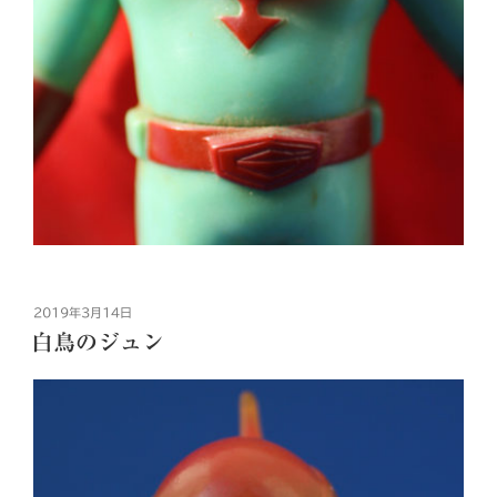
投
2019年3月14日
稿
白鳥のジュン
日: