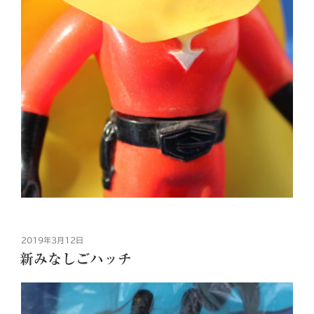
投
2019年3月12日
稿
新みなしごハッチ
日: