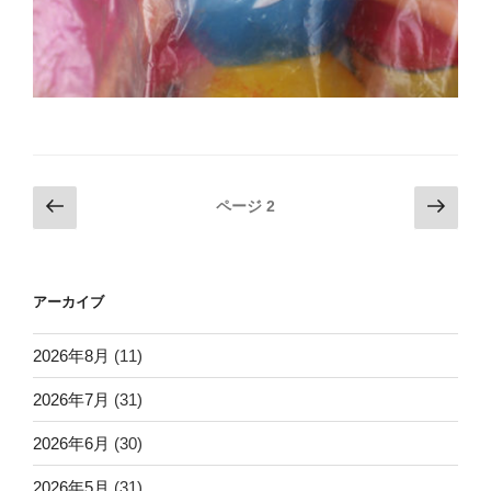
投
前
次
ページ
2
の
の
稿
ペ
ペ
ナ
ー
ー
ビ
アーカイブ
ジ
ジ
ゲ
ー
2026年8月
(11)
シ
2026年7月
(31)
ョ
2026年6月
(30)
ン
2026年5月
(31)