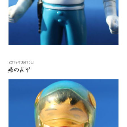
投
2019年3月16日
稿
燕の甚平
日: