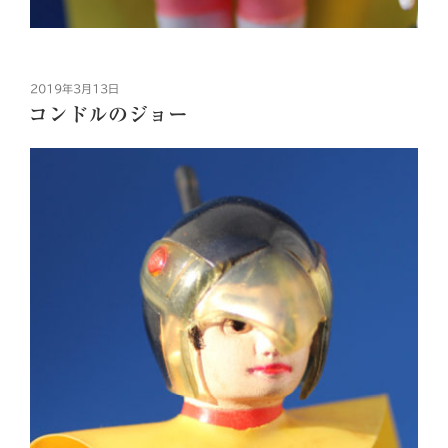
投
2019年3月13日
稿
コンドルのジョー
日: