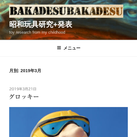
コ
ン
テ
昭和玩具研究+発表
ン
toy research from my childhood
ツ
へ
ス
メニュー
キ
ッ
プ
月別: 2019年3月
投
2019年3月21日
稿
グロッキー
日: