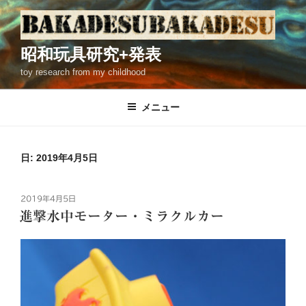
コ
ン
テ
昭和玩具研究+発表
ン
toy research from my childhood
ツ
へ
ス
メニュー
キ
ッ
プ
日: 2019年4月5日
投
2019年4月5日
稿
進撃水中モーター・ミラクルカー
日: